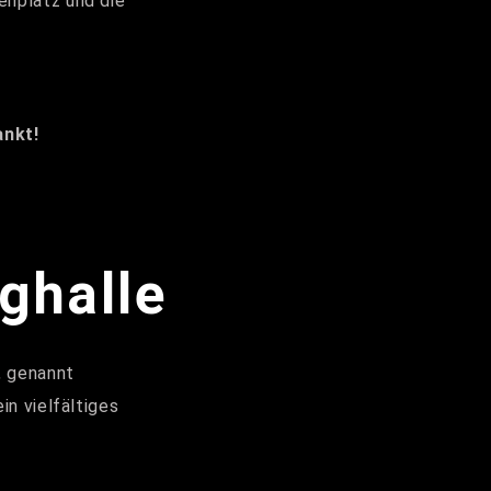
enplatz und die
ankt!
ghalle
, genannt
in vielfältiges