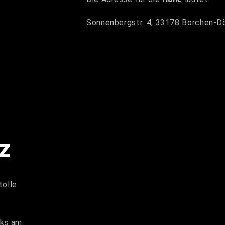
Sonnenbergstr. 4, 33178 Borchen-D
z
tolle
nks am