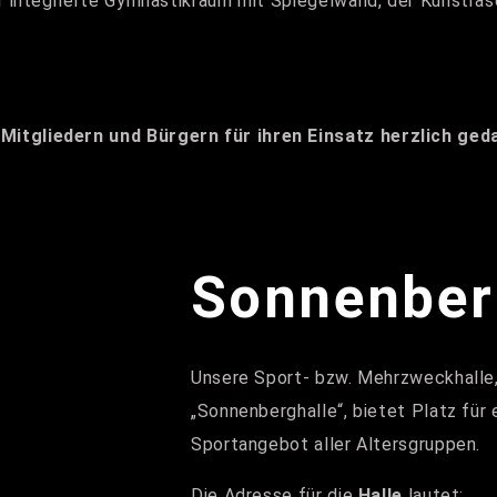
ier integrierte Gymnastikraum mit Spiegelwand, der Kunstras
 Mitgliedern und Bürgern für ihren Einsatz herzlich ged
Sonnenber
Unsere Sport- bzw. Mehrzweckhalle
„Sonnenberghalle“, bietet Platz für e
Sportangebot aller Altersgruppen.
Die Adresse für die
Halle
lautet: