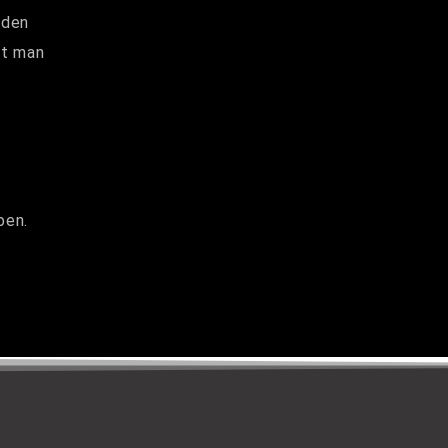
 den
gt man
ben.