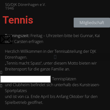
SG/DJK Dörenhagen e.V.
1946
Tennis
Mitgliedschaft
Trainingszeit:
Freitag – Uhrzeiten bitte bei Gunnar, Kai
oder Carsten erfragen
Herzlich Willkommen in der Tennisabteilung der DJK
Dörenhagen.
„Tennis macht Spass“, unter diesem Motto bieten wir
Breitensport für die ganze Familie an.
Unsere Tennisanlage mit 2 Tennisplätzen
und Clubheim befindet sich unterhalb des Kunstrasen-
Sportplatzes
und ist von ca. Ende April bis Anfang Oktober für den
Spielbetrieb geöffnet.