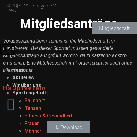
SG/DJK Dörenhagen e.V.
1946
Mitgliedsanträge
Mitgliedschaft
Voraussetzung beim Tennis ist die Mitgliedschaft im
Hauptverein. Bei dieser Sportart müssen gesonderte
Mitgliedsanträge ausgefüllt werden, da zusätzliche Kosten
entstehen. Eine Mitgliedschaft im Förderverein ist auch ohne
Home
alles machbar.
Aktuelles
Wir über uns
Hauptverein
Sportangebot
Ballsport
Tanzen
Fitness & Gesundheit
Frauen
Download
Männer