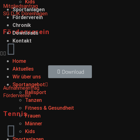
Kids
Mitgliedsantrag
Sportanlagen
SG DJK Dörenhagen
Förderverein
Chronik
Förderverein
Downloads
Kontakt
Home
Aktuelles
Download
Wir über uns
Sportangebot
Aufnahmeantrag
Ballsport
Förderverein
Tanzen
Fitness & Gesundheit
Tennis
Frauen
Männer
Kids
Sportanlagen